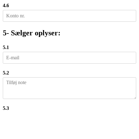
4.6
5- Sælger oplyser:
5.1
5.2
5.3