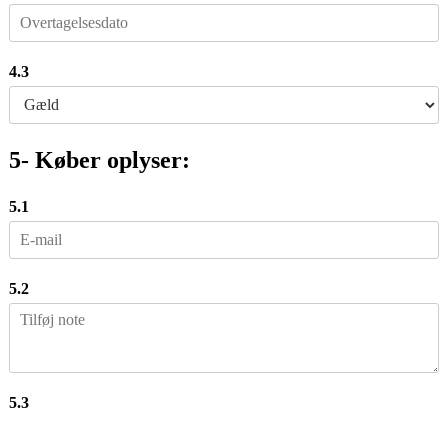
4.3
5- Køber oplyser:
5.1
5.2
5.3