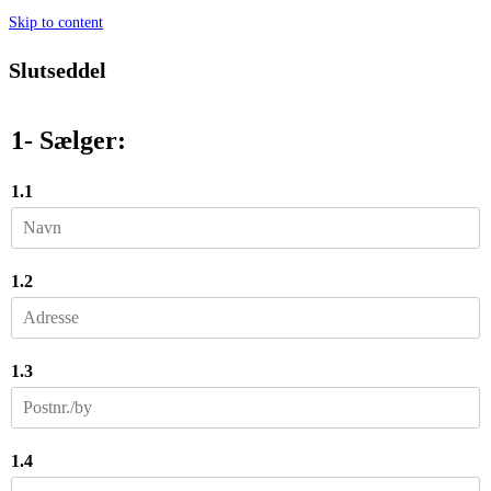
Skip to content
Slutseddel
1- Sælger:
1.1
1.2
1.3
1.4