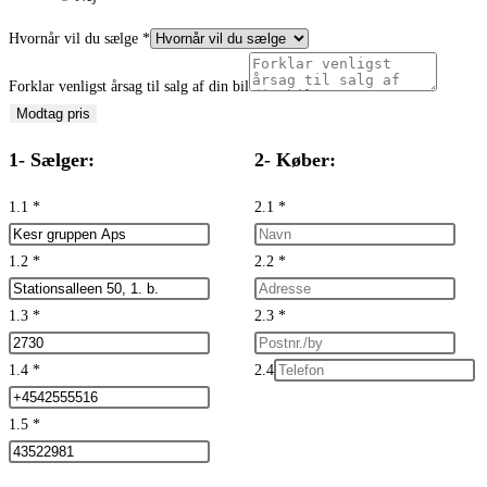
Hvornår vil du sælge
*
Forklar venligst årsag til salg af din bil
Modtag pris
1- Sælger:
2- Køber:
1.1
*
2.1
*
1.2
*
2.2
*
1.3
*
2.3
*
1.4
*
2.4
1.5
*