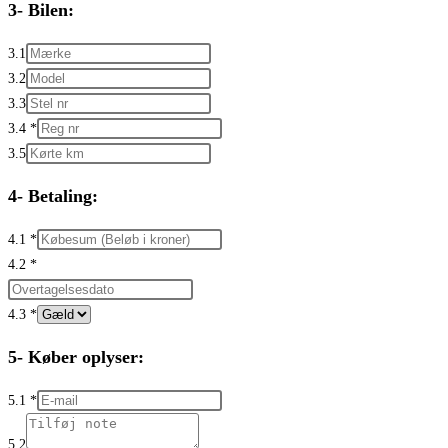
3- Bilen:
3.1
3.2
3.3
3.4
*
3.5
4- Betaling:
4.1
*
4.2
*
4.3
*
5- Køber oplyser:
5.1
*
5.2