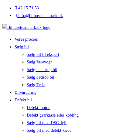
Skip
42 15 71 53
to
info@bilhusetdanmark.dk
content
Vores process
Sælg bil
Sælg bil til ekspert
Sælg Varevogn
Sælg handicap bil
Sælg dødsbo bil
Sælg Tesla
Bilvurdering
Defekt bil
Defekt motor
Defekt gearkasse eller kobling
Sælg bil med DSG-fejl
Sælg bil med defekt kæde