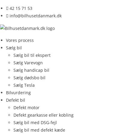
Skip
42 15 71 53
to
info@bilhusetdanmark.dk
content
Vores process
Sælg bil
Sælg bil til ekspert
Sælg Varevogn
Sælg handicap bil
Sælg dødsbo bil
Sælg Tesla
Bilvurdering
Defekt bil
Defekt motor
Defekt gearkasse eller kobling
Sælg bil med DSG-fejl
Sælg bil med defekt kæde