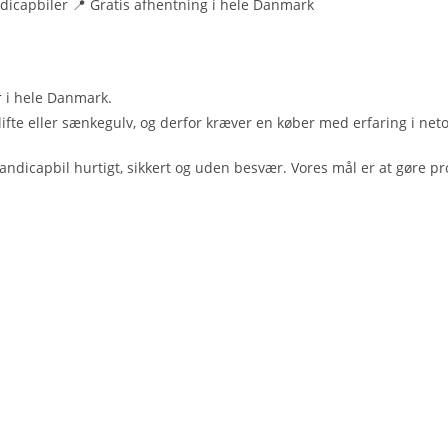
ndicapbiler 📍 Gratis afhentning i hele Danmark
r i hele Danmark.
lifte eller sænkegulv, og derfor kræver en køber med erfaring i net
dicapbil hurtigt, sikkert og uden besvær. Vores mål er at gøre pr