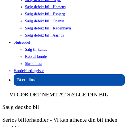
Sælg defekt bil i Horsens
Sælg defekt bil i Esbjerg
Sælg defekt bil i Odense
Sælg defekt bil i København
Sælg defekt bil i Aarhus
Slutseddel
Salg til kunde
Køb af kunde
Skrotattest
Handelsbetingelser
Få et tilbud
— VI GØR DET NEMT AT SÆLGE DIN BIL
Sælg dødsbo bil
Seriøs bilforhandler - Vi kan afhente din bil inden