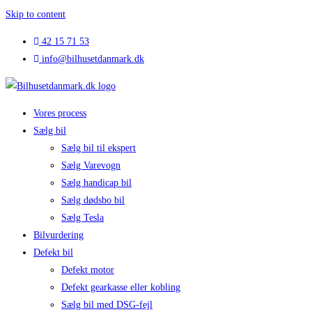
Skip to content
42 15 71 53
info@bilhusetdanmark.dk
Vores process
Sælg bil
Sælg bil til ekspert
Sælg Varevogn
Sælg handicap bil
Sælg dødsbo bil
Sælg Tesla
Bilvurdering
Defekt bil
Defekt motor
Defekt gearkasse eller kobling
Sælg bil med DSG-fejl