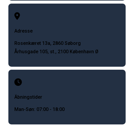
Adresse
Rosenkæret 13a, 2860 Søborg
Århusgade 105, st., 2100 København Ø
Äbningstider
Man-Søn: 07:00 - 18:00