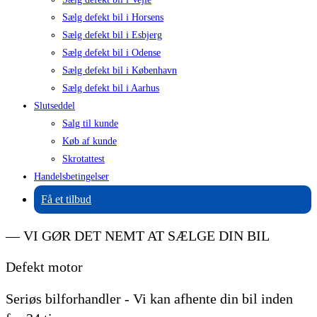
Sælg defekt bil i Horsens
Sælg defekt bil i Esbjerg
Sælg defekt bil i Odense
Sælg defekt bil i København
Sælg defekt bil i Aarhus
Slutseddel
Salg til kunde
Køb af kunde
Skrotattest
Handelsbetingelser
Få et tilbud
— VI GØR DET NEMT AT SÆLGE DIN BIL
Defekt motor
Seriøs bilforhandler - Vi kan afhente din bil inden