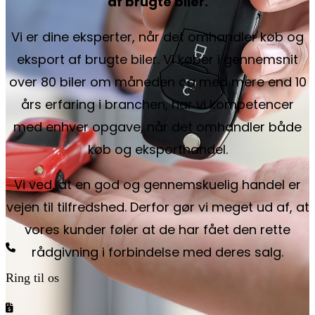
af brugte biler.
Vi er dine eksperter, når det omhandler køb og
eksport af brugte biler. Vi køber i gennemsnit
over 80 biler om måneden og med mere end 10
års erfaring i branchen, har vi kompetencer
med enhver opgave, når det omhandler både
køb og eksporthandel.
Vi ved, at en god og gennemskuelig handel er
vejen til tilfredshed. Derfor gør vi meget ud af, at
vores kunder føler at de har fået den rette
rådgivning i forbindelse med deres salg.
Ring til os