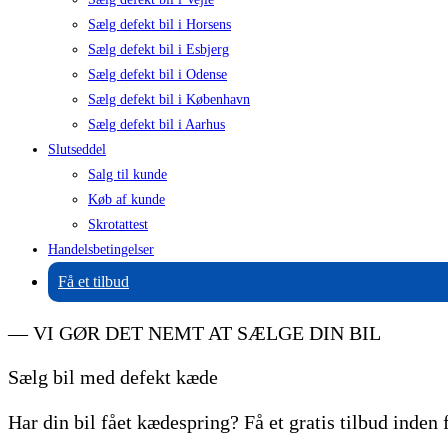
Sælg defekt bil i Horsens
Sælg defekt bil i Esbjerg
Sælg defekt bil i Odense
Sælg defekt bil i København
Sælg defekt bil i Aarhus
Slutseddel
Salg til kunde
Køb af kunde
Skrotattest
Handelsbetingelser
Få et tilbud
— VI GØR DET NEMT AT SÆLGE DIN BIL
Sælg bil med defekt kæde
Har din bil fået kædespring? Få et gratis tilbud inden 