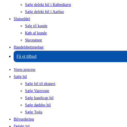
Sælg defekt bil i København
Sælg defekt bil i Aarhus
Slutseddel
Salg til kunde
Køb af kunde
Skrotattest
Handelsbetingelser
Få et tilbud
Vores process
Sælg bil
Sælg bil til ekspert
Sælg Varevogn
Sælg handicap bil
Sælg dødsbo bil
Sælg Tesla
Bilvurdering
Defekt bil