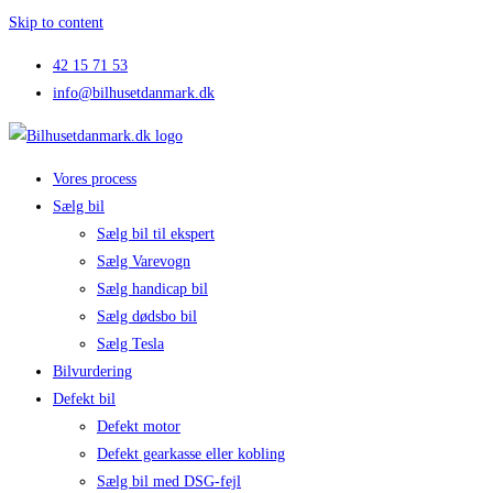
Skip to content
42 15 71 53
info@bilhusetdanmark.dk
Vores process
Sælg bil
Sælg bil til ekspert
Sælg Varevogn
Sælg handicap bil
Sælg dødsbo bil
Sælg Tesla
Bilvurdering
Defekt bil
Defekt motor
Defekt gearkasse eller kobling
Sælg bil med DSG-fejl