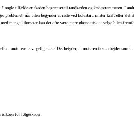
on. I nogle tilfælde er skaden begrænset til tandkæden og kædestrammeren. I and
r problemet, når bilen begynder at rasle ved koldstart, mister kraft eller slet
ler med mange kilometer kan det ofte være mere økonomisk at sælge bilen fremfo
lem motorens bevægelige dele. Det betyder, at motoren ikke arbejder som den s
risikoen for følgeskader.