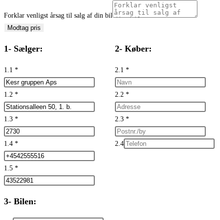
Forklar venligst årsag til salg af din bil
Modtag pris
1- Sælger:
2- Køber:
1.1
*
2.1
*
1.2
*
2.2
*
1.3
*
2.3
*
1.4
*
2.4
1.5
*
3- Bilen: