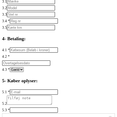
3.1
3.2
3.3
3.4
*
3.5
4- Betaling:
4.1
*
4.2
*
4.3
*
5- Køber oplyser:
5.1
*
5.2
5.3
*