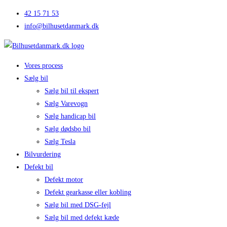
Skip
42 15 71 53
to
info@bilhusetdanmark.dk
content
Vores process
Sælg bil
Sælg bil til ekspert
Sælg Varevogn
Sælg handicap bil
Sælg dødsbo bil
Sælg Tesla
Bilvurdering
Defekt bil
Defekt motor
Defekt gearkasse eller kobling
Sælg bil med DSG-fejl
Sælg bil med defekt kæde