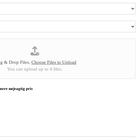
a
n
g
*
g & Drop Files,
Choose Files to Upload
You can upload up to 4 files.
 mere nøjeagtig pris