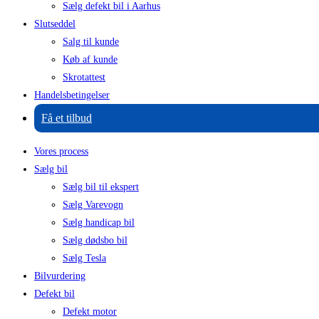
Sælg defekt bil i Aarhus
Slutseddel
Salg til kunde
Køb af kunde
Skrotattest
Handelsbetingelser
Få et tilbud
Vores process
Sælg bil
Sælg bil til ekspert
Sælg Varevogn
Sælg handicap bil
Sælg dødsbo bil
Sælg Tesla
Bilvurdering
Defekt bil
Defekt motor