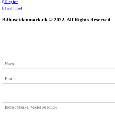
Ring her
Få et tilbud
Bilhusetdanmark.dk © 2022. All Rights Reserved.
N
a
v
E
n
-
*
m
a
i
l
M
*
æ
r