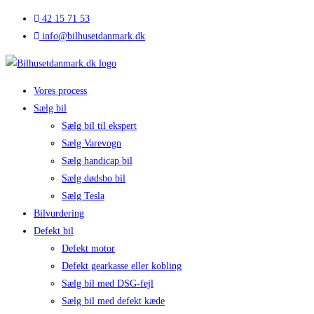
Skip
42 15 71 53
to
info@bilhusetdanmark.dk
content
Vores process
Sælg bil
Sælg bil til ekspert
Sælg Varevogn
Sælg handicap bil
Sælg dødsbo bil
Sælg Tesla
Bilvurdering
Defekt bil
Defekt motor
Defekt gearkasse eller kobling
Sælg bil med DSG-fejl
Sælg bil med defekt kæde