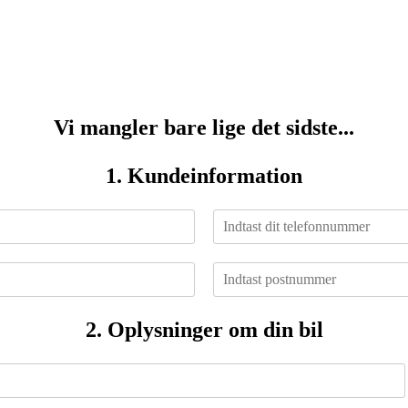
Vi mangler bare lige det sidste...
1. Kundeinformation
T
e
l
P
e
o
f
s
o
t
2. Oplysninger om din bil
n
n
n
u
u
m
m
m
m