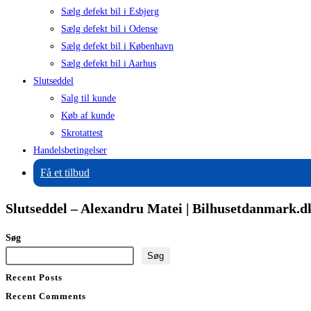
Sælg defekt bil i Esbjerg
Sælg defekt bil i Odense
Sælg defekt bil i København
Sælg defekt bil i Aarhus
Slutseddel
Salg til kunde
Køb af kunde
Skrotattest
Handelsbetingelser
Få et tilbud
Slutseddel – Alexandru Matei | Bilhusetdanmark.d
Søg
Søg
Recent Posts
Recent Comments